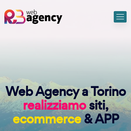
Web Agency a Torino
realizziamo
siti,
ecommerce
& APP