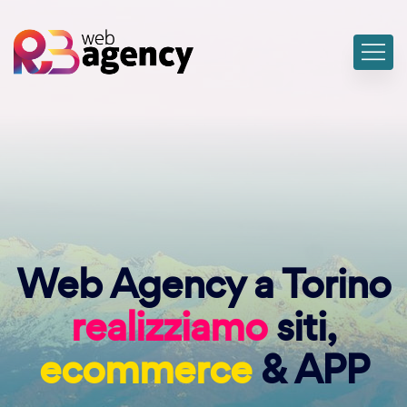
Web Agency a Torino
realizziamo
siti,
ecommerce
& APP