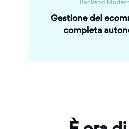
Backend Moder
Gestione del ecom
completa auton
È ora di