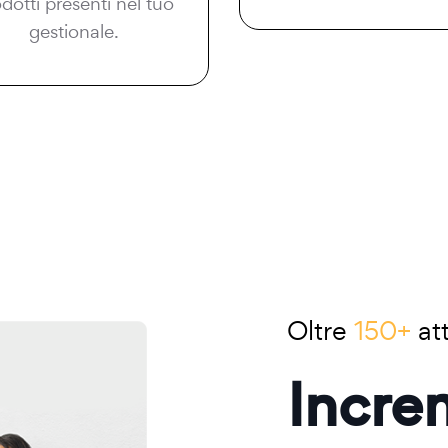
dotti presenti nel tuo
gestionale.
Oltre
150+
att
Incre