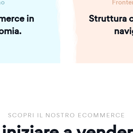
no
Fronte
merce in
Struttura c
omia.
navi
SCOPRI IL NOSTRO ECOMMERCE
 iniziare a vende