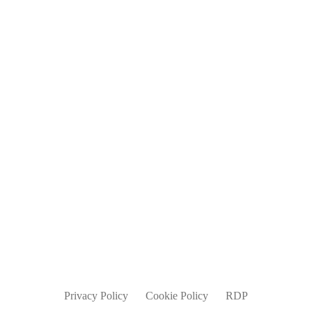
Blog
Jobs
Contatti
info@parmadesign.it
0521 7856 271
Privacy Policy
Cookie Policy
RDP