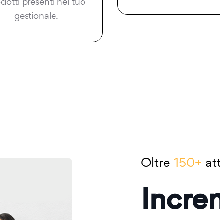
dotti presenti nel tuo
gestionale.
Oltre
150+
att
Incre