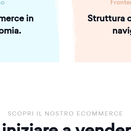
no
Fronte
merce in
Struttura c
omia.
navi
SCOPRI IL NOSTRO ECOMMERCE
 iniziare a vende