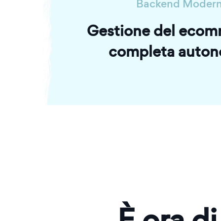
Backend Moder
Gestione del ecom
completa auton
È ora di