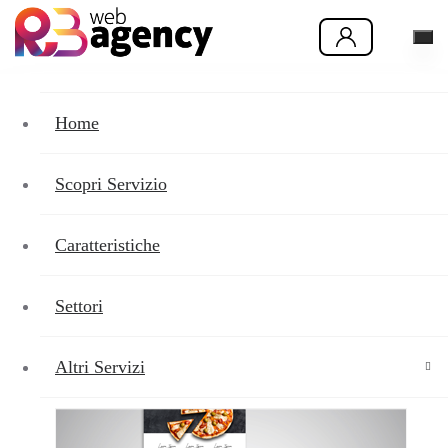
Home
Scopri Servizio
Realizzazione
Siti
Caratteristiche
Eccomerce
Settori
a Vinovo
Altri Servizi
Creaiamo il tuo negozio online