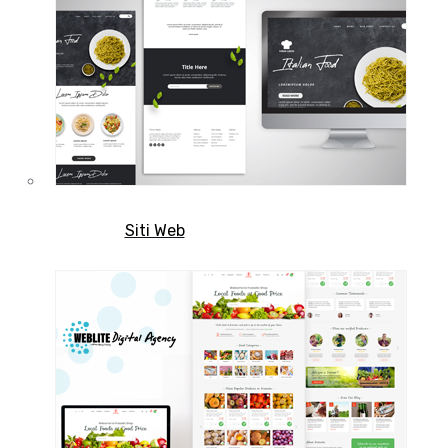
professionale, rispettando le linee
guida Euorpee e AGID.
Chiama ora
0521 7856 271
Siti Web
Scopri il servizio