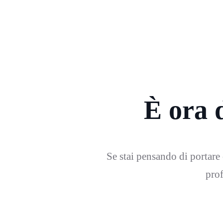
È ora d
Se stai pensando di portare o
prof