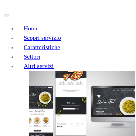
Home
Scopri servizio
Caratteristiche
Settori
Realizzazione
Siti
Altri servizi
Eccomerce
a Scopa
E-commerce personalizzati e