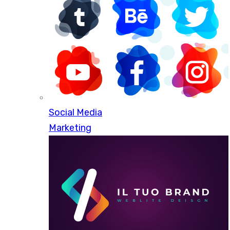
Social Media
Oltre
150+
clienti hanno già scelto il nostro
Marketing
ecommerce PRO.