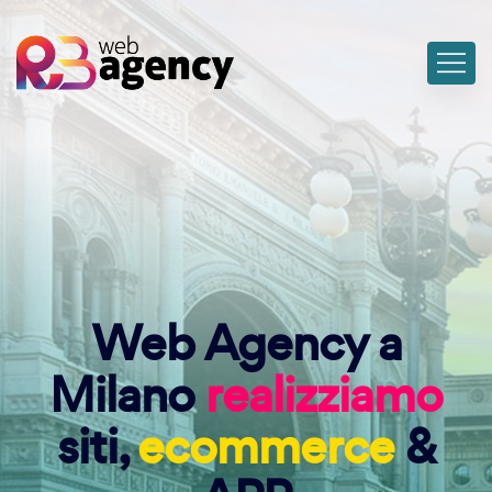
Web Agency a
Milano
realizziamo
siti,
ecommerce
&