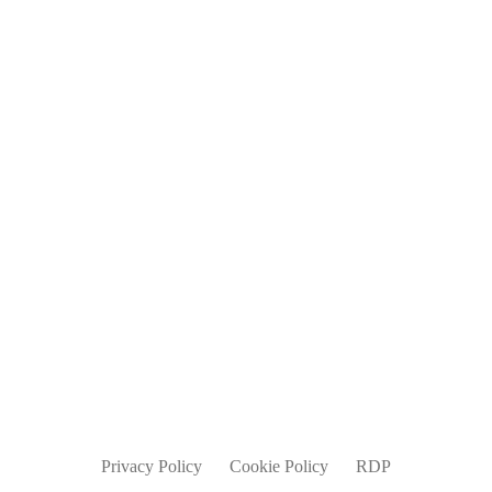
Blog
Jobs
Contatti
info@parmadesign.it
0521 7856 271
Privacy Policy
Cookie Policy
RDP