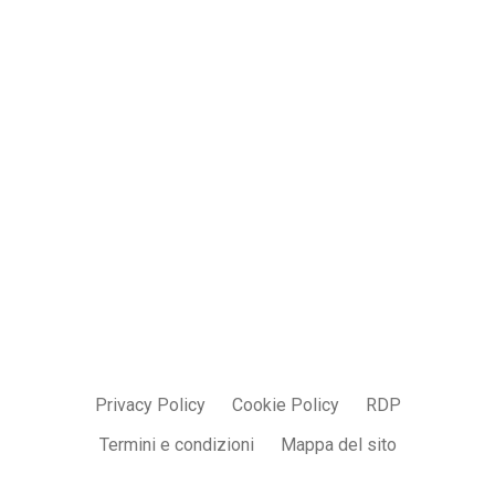
Contatti
info@parmadesign.it
0521 7856 271
Privacy Policy
Cookie Policy
RDP
Termini e condizioni
Mappa del sito