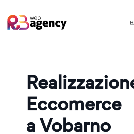
H
Realizzazio
Eccomerce
a Vobarno