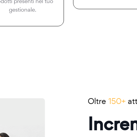
dotti presenti nel tuo
gestionale.
Oltre
150+
att
Incre