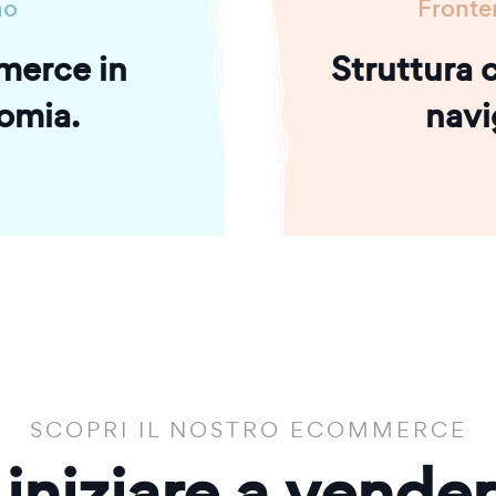
no
Fronte
merce in
Struttura c
omia.
navi
SCOPRI IL NOSTRO ECOMMERCE
 iniziare a vende