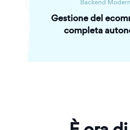
Backend Moder
Gestione del ecom
completa auton
È ora di