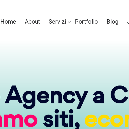
Home
About
Servizi
Portfolio
Blog
Agency a 
iamo
siti,
eco