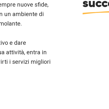
succ
sempre nuove sfide,
in un ambiente di
imolante.
tivo e dare
 attività, entra in
rti i servizi migliori