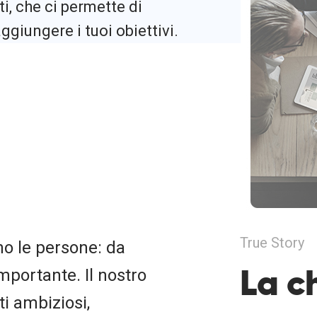
i, che ci permette di
ggiungere i tuoi obiettivi.
True Story
no le persone: da
La c
mportante. Il nostro
i ambiziosi,