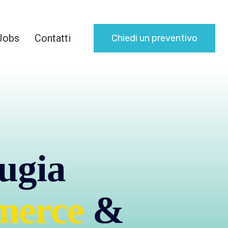
Jobs
Contatti
Chiedi un preventivo
ugia
merce
&