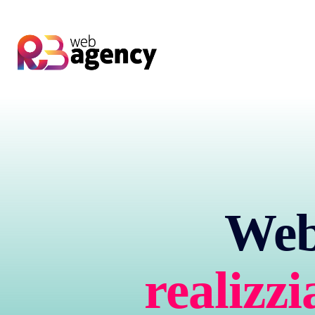
Web
realizz