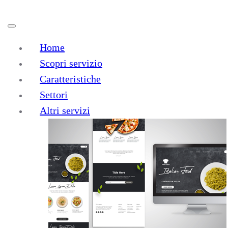
Home
Scopri servizio
Caratteristiche
Settori
Realizzazione
Siti
Altri servizi
Eccomerce
a Lusernetta
E-commerce personalizzati e