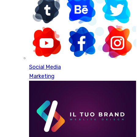
Social Media
Oltre
150+
clienti hanno già scelto il nostro
Marketing
ecommerce PRO.