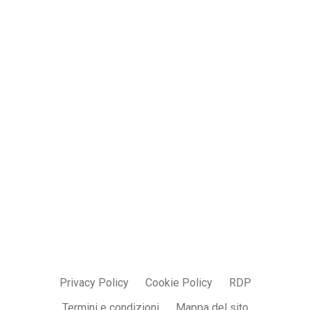
Jobs
Contatti
info@parmadesign.it
0521 7856 271
Privacy Policy
Cookie Policy
RDP
Termini e condizioni
Mappa del sito