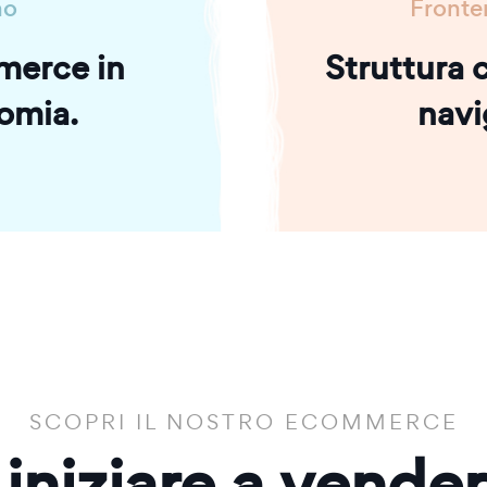
no
Fronte
merce in
Struttura c
omia.
navi
SCOPRI IL NOSTRO ECOMMERCE
 iniziare a vende