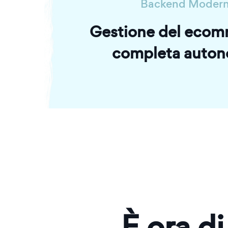
Backend Moder
Gestione del ecom
completa auton
È ora di