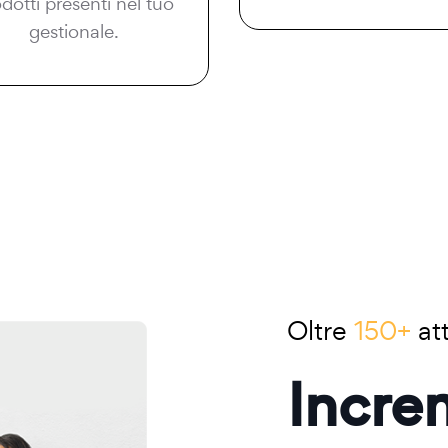
dotti presenti nel tuo
gestionale.
Oltre
150+
att
Incre