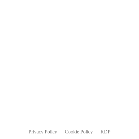
Blog
Jobs
Contatti
info@parmadesign.it
0521 7856 271
Privacy Policy
Cookie Policy
RDP