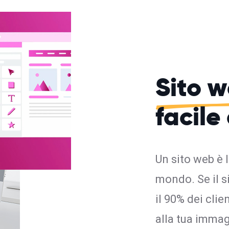
Sito 
facile
Un sito web è 
mondo. Se il s
il 90% dei cli
alla tua imma