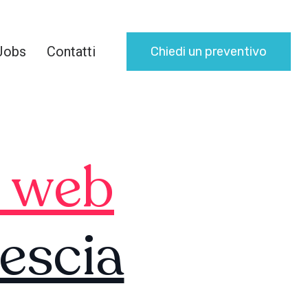
Jobs
Contatti
Chiedi un preventivo
i web
escia