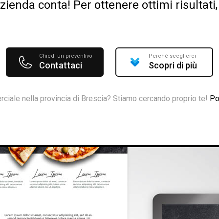
ienda conta! Per ottenere ottimi risultat
Chiedi un preventivo
Perché sceglierci
Contattaci
Scopri di più
ciale nella provincia di Brescia? Stiamo cercando proprio te!
Po