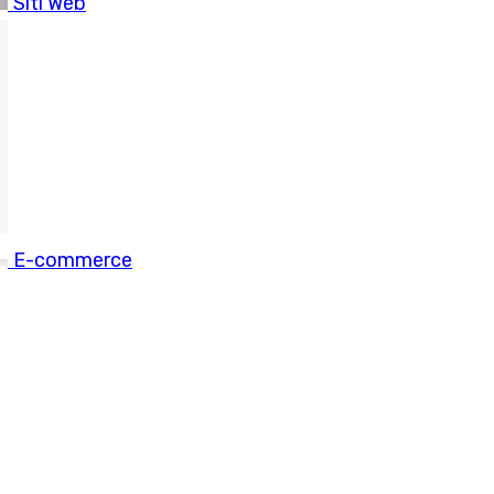
Siti Web
ionale, rispettando le linee guida Euorp
E-commerce
scelto il nostro ecommerce PRO