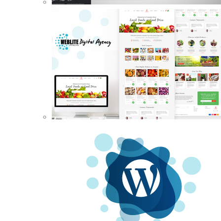
Creaiamo il tuo negozio online profess
Chiama ora
0521 7856 271
Scopri il servizio
Oltre
150+
clienti hanno già 