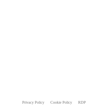
Blog
Jobs
Contatti
info@parmadesign.it
0521 7856 271
Privacy Policy
Cookie Policy
RDP