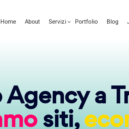
Home
About
Servizi
Portfolio
Blog
Agency a T
iamo
siti,
eco