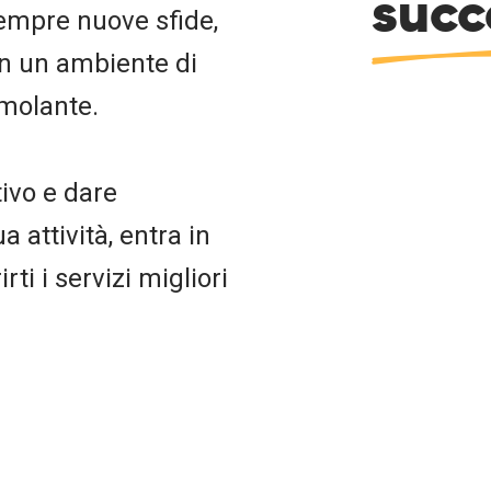
succ
sempre nuove sfide,
in un ambiente di
imolante.
tivo e dare
 attività, entra in
rti i servizi migliori