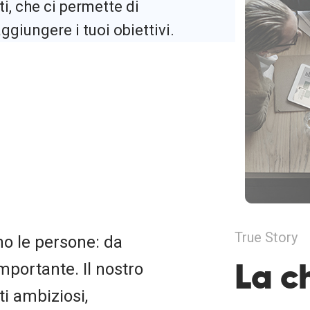
i, che ci permette di
ggiungere i tuoi obiettivi.
True Story
no le persone: da
La c
mportante. Il nostro
i ambiziosi,