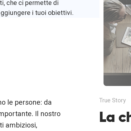
i, che ci permette di
ggiungere i tuoi obiettivi.
True Story
no le persone: da
La c
mportante. Il nostro
i ambiziosi,