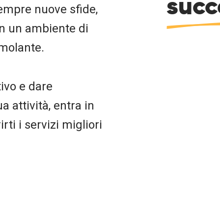
succ
sempre nuove sfide,
in un ambiente di
imolante.
tivo e dare
 attività, entra in
rti i servizi migliori