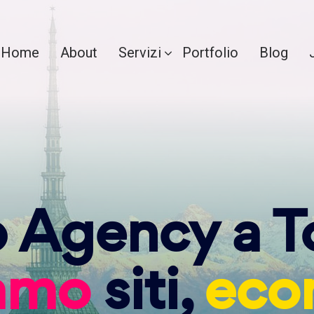
Home
About
Servizi
Portfolio
Blog
Agency a T
iamo
siti,
eco