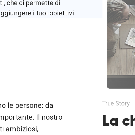
i, che ci permette di
ggiungere i tuoi obiettivi.
True Story
no le persone: da
La c
mportante. Il nostro
i ambiziosi,