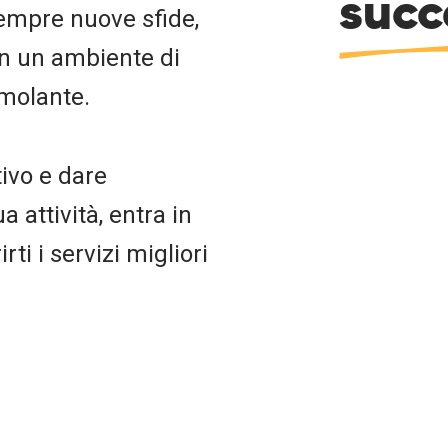
succ
sempre nuove sfide,
in un ambiente di
imolante.
tivo e dare
 attività, entra in
rti i servizi migliori