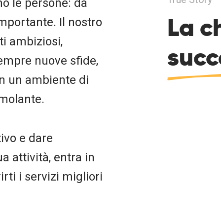
no le persone: da
La c
mportante. Il nostro
i ambiziosi,
succ
sempre nuove sfide,
in un ambiente di
imolante.
tivo e dare
 attività, entra in
rti i servizi migliori