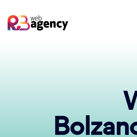
W
Bolzan