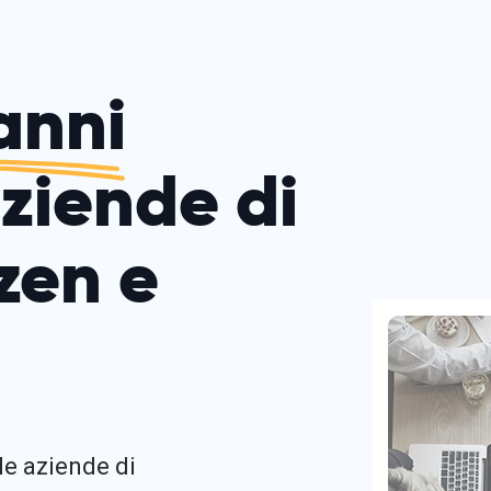
anni
aziende di
zen e
le aziende di