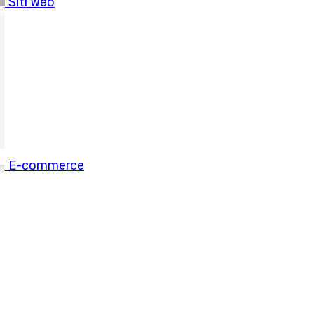
Siti Web
ce professionale.
E-commerce
scelto il nostro ecommerce PRO