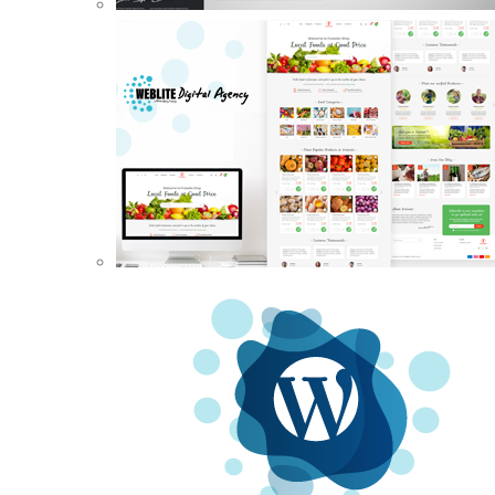
Aumenta le tue vendite con un ecommer
Chiama ora
0521 7856 271
Scopri il servizio
Oltre
150+
clienti hanno già 