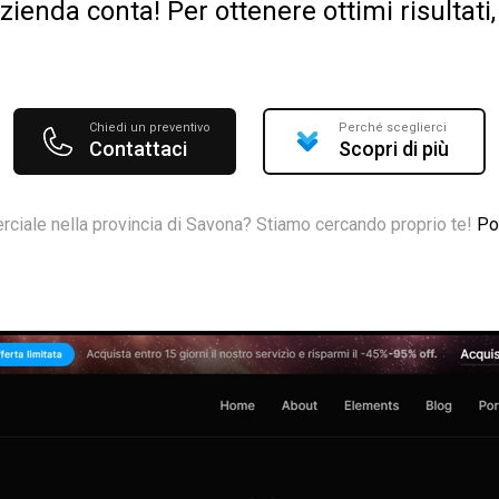
ienda conta! Per ottenere ottimi risultat
Chiedi un preventivo
Perché sceglierci
Contattaci
Scopri di più
ciale nella provincia di Savona? Stiamo cercando proprio te!
Po