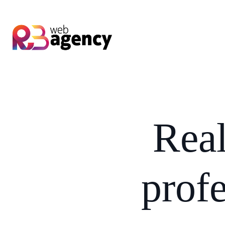
Rea
profe