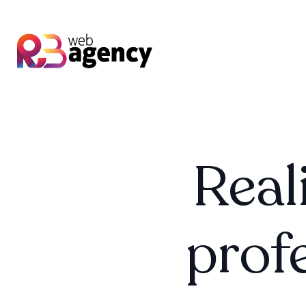
Real
prof