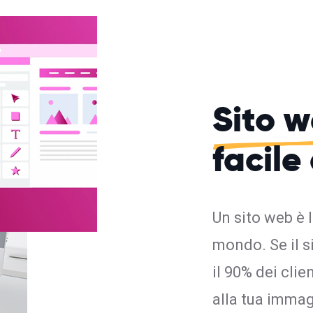
Sito 
facile
Un sito web è 
mondo. Se il s
il 90% dei cli
alla tua imma