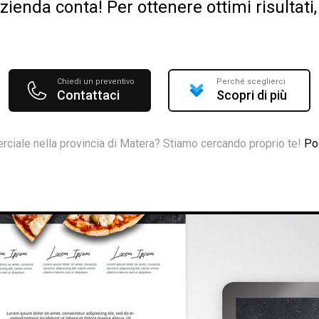
ienda conta! Per ottenere ottimi risultat
Chiedi un preventivo
Perché sceglierci
Contattaci
Scopri di più
ciale nella provincia di Matera? Stiamo cercando proprio te!
Po