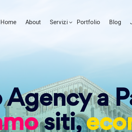
Home
About
Servizi
Portfolio
Blog
 Agency a P
iamo
siti,
eco