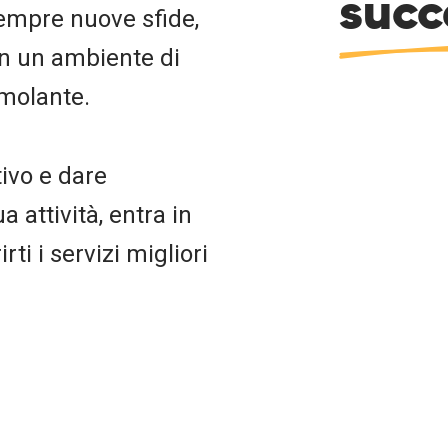
succ
sempre nuove sfide,
in un ambiente di
imolante.
tivo e dare
 attività, entra in
rti i servizi migliori