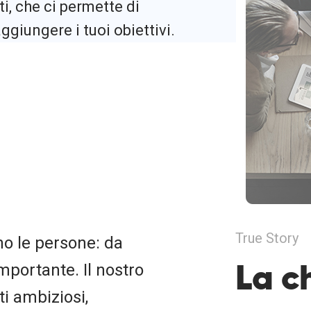
i, che ci permette di
ggiungere i tuoi obiettivi.
True Story
no le persone: da
La c
mportante. Il nostro
i ambiziosi,