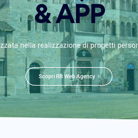
& APP
zzata nella realizzazione di progetti person
Scopri RB Web Agency