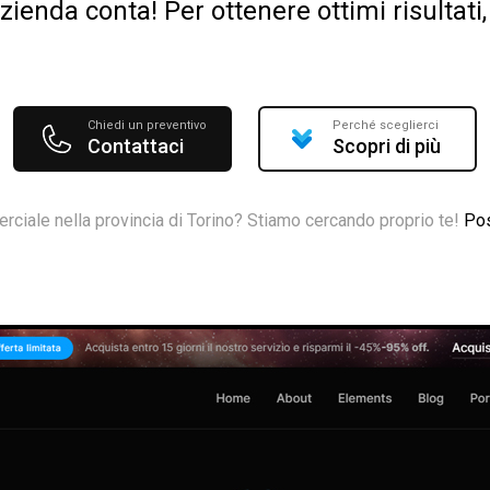
ienda conta! Per ottenere ottimi risultat
Chiedi un preventivo
Perché sceglierci
Contattaci
Scopri di più
rciale nella provincia di Torino? Stiamo cercando proprio te!
Pos