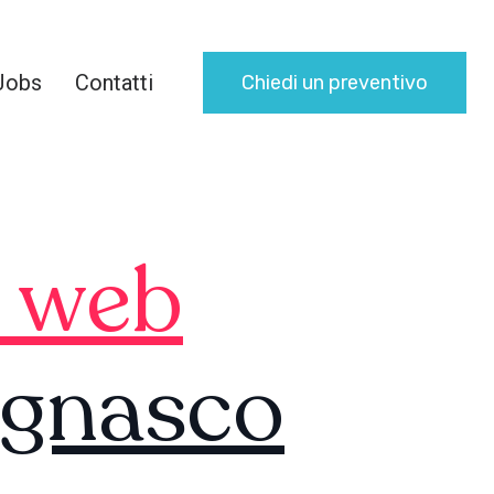
Jobs
Contatti
Chiedi un preventivo
i web
agnasco