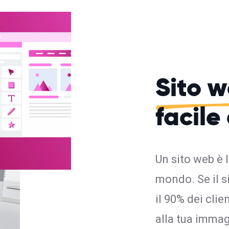
Sito 
facile
Un sito web è 
mondo. Se il s
il 90% dei cli
alla tua imma