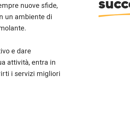
succ
sempre nuove sfide,
in un ambiente di
imolante.
tivo e dare
 attività, entra in
rti i servizi migliori