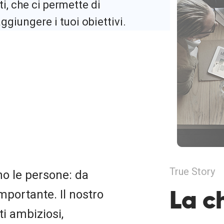
i, che ci permette di
ggiungere i tuoi obiettivi.
True Story
no le persone: da
La c
mportante. Il nostro
i ambiziosi,