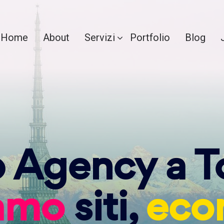
Home
About
Servizi
Portfolio
Blog
Agency a T
iamo
siti,
eco