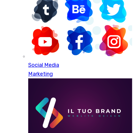
Social Media
Marketing
Oltre
150+
clienti hanno già scelto il nostro
ecommerce PRO.