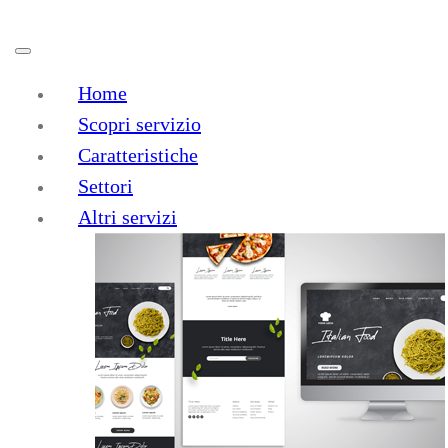
Home
Scopri servizio
Caratteristiche
Settori
Realizzazione
Siti
Altri servizi
Eccomerce
a Montalto delle
Marche