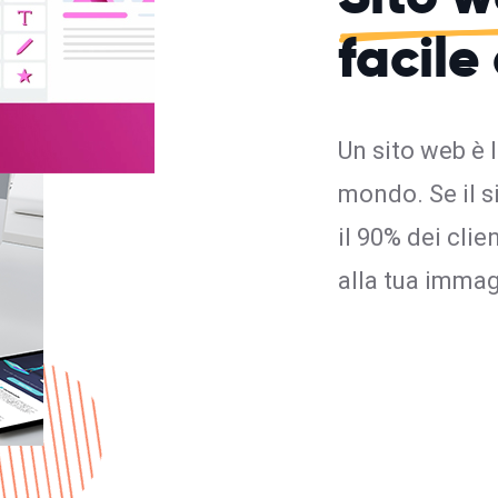
facile
Un sito web è 
mondo. Se il s
il 90% dei cli
alla tua imma