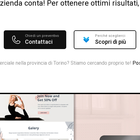
ienda conta! Per ottenere ottimi risultat
Chiedi un preventivo
Perché sceglierci
Contattaci
Scopri di più
rciale nella provincia di Torino? Stiamo cercando proprio te!
Pos