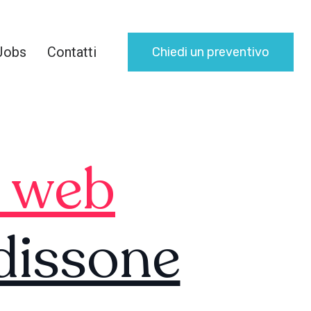
Jobs
Contatti
Chiedi un preventivo
i web
dissone