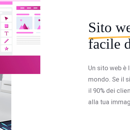
Sito w
facile 
Un sito web è 
mondo. Se il s
il 90% dei cli
alla tua imma