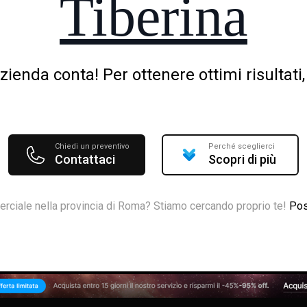
Tiberina
ienda conta! Per ottenere ottimi risultat
Chiedi un preventivo
Perché sceglierci
Contattaci
Scopri di più
rciale nella provincia di Roma? Stiamo cercando proprio te!
Pos