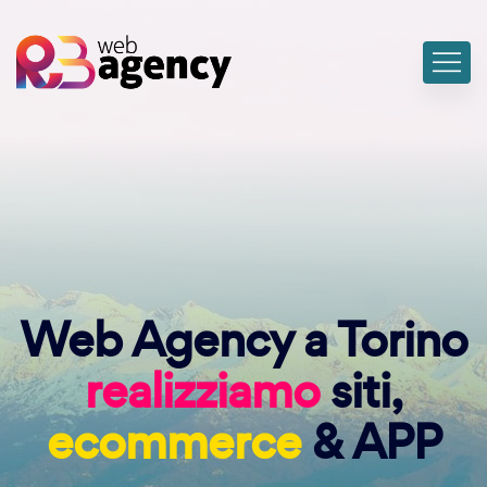
Web Agency a Torino
realizziamo
siti,
ecommerce
& APP