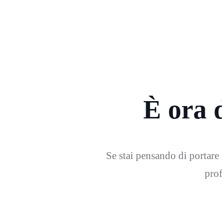
È ora d
Se stai pensando di portare o
prof