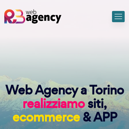
Web Agency a Torino
realizziamo
siti,
ecommerce
& APP