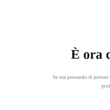
È ora d
Se stai pensando di portare o
prof