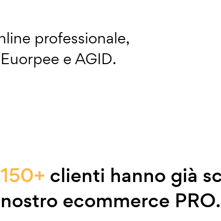
line professionale,
a Euorpee e AGID.
e
150+
clienti hanno già sc
nostro ecommerce PRO.