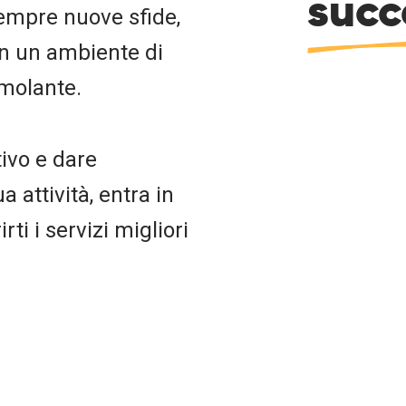
succ
sempre nuove sfide,
in un ambiente di
imolante.
tivo e dare
 attività, entra in
rti i servizi migliori