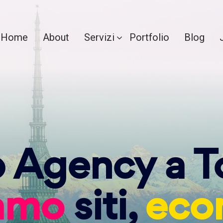
Home
About
Servizi
Portfolio
Blog
Agency a T
iamo
siti,
eco