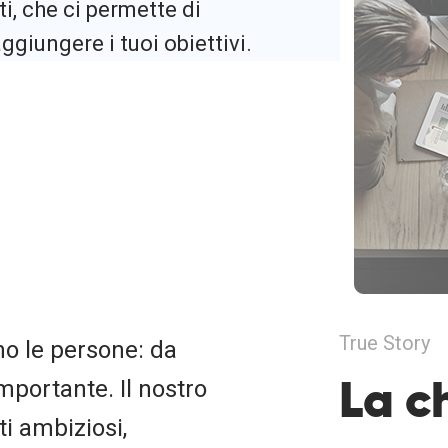
i, che ci permette di
ggiungere i tuoi obiettivi.
True Story
no le persone: da
La c
mportante. Il nostro
i ambiziosi,