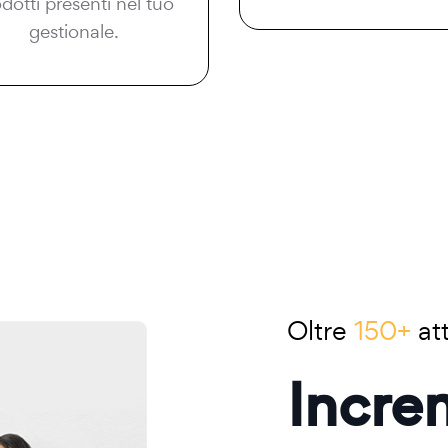
dotti presenti nel tuo
gestionale.
Oltre
150+
att
Incre