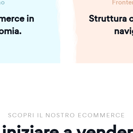
no
Fronte
merce in
Struttura c
omia.
navi
SCOPRI IL NOSTRO ECOMMERCE
 iniziare a vende