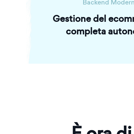
Backend Moder
Gestione del ecom
completa auton
È ora di