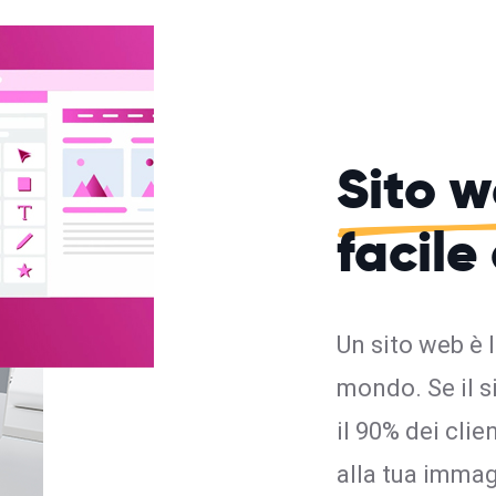
Sito 
facile
Un sito web è 
mondo. Se il s
il 90% dei cli
alla tua imma