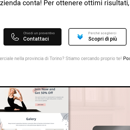
ienda conta! Per ottenere ottimi risultat
Chiedi un preventivo
Perché sceglierci
Contattaci
Scopri di più
rciale nella provincia di Torino? Stiamo cercando proprio te!
Pos